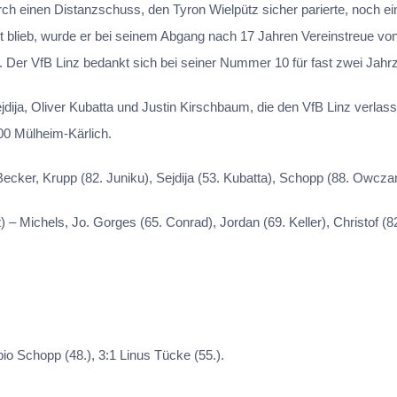
rch einen Distanzschuss, den Tyron Wielpütz sicher parierte, noch e
 blieb, wurde er bei seinem Abgang nach 17 Jahren Vereinstreue von 
Der VfB Linz bedankt sich bei seiner Nummer 10 für fast zwei Jahrze
a, Oliver Kubatta und Justin Kirschbaum, die den VfB Linz verlassen
0 Mülheim-Kärlich.
Becker, Krupp (82. Juniku), Sejdija (53. Kubatta), Schopp (88. Owczar
) – Michels, Jo. Gorges (65. Conrad), Jordan (69. Keller), Christof (
io Schopp (48.), 3:1 Linus Tücke (55.).