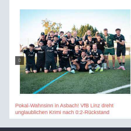
Pokal-Wahnsinn in Asbach! VfB Linz dreht
unglaublichen Krimi nach 0:2-Rückstand