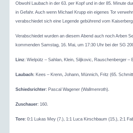
Obwohl Laubach in der 63. per Kopf und in der 85. Minute du
in Gefahr. Auch wenn Michael Krupp ein eigenes Tor verwehrt
verabschiedet sich eine Legende gebührend vom Kaiserberg. 
Verabschiedet wurden an diesem Abend auch noch Arben Sejdij
kommenden Samstag, 16. Mai, um 17:30 Uhr bei der SG 200
Linz
: Wielpütz – Sahlan, Klein, Siljkovic, Rauschenberger – 
Laubach
: Kees – Krenn, Johann, Münnich, Fritz (65. Schmitt
Schiedsrichter
: Pascal Wagener (Wallmenroth).
Zuschauer
: 160.
Tore
: 0:1 Lukas Mey (7.), 1:1 Luca Kirschbaum (15.), 2:1 Fab