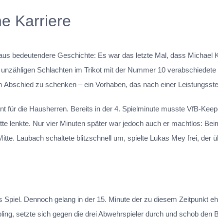
e Karriere
taus bedeutendere Geschichte: Es war das letzte Mal, dass Michael K
nzähligen Schlachten im Trikot mit der Nummer 10 verabschiedete s
m Abschied zu schenken – ein Vorhaben, das nach einer Leistungsst
für die Hausherren. Bereits in der 4. Spielminute musste VfB-Keepe
te lenkte. Nur vier Minuten später war jedoch auch er machtlos: Beim
itte. Laubach schaltete blitzschnell um, spielte Lukas Mey frei, der 
Spiel. Dennoch gelang in der 15. Minute der zu diesem Zeitpunkt eh
bling, setzte sich gegen die drei Abwehrspieler durch und schob den 