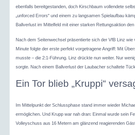
ebenfalls bereitgestanden, doch Kirschbaum vollendete selbst
„unforced Errors“ und einem zu langsamen Spielaufbau kämpft
Ballverlust im Mittelfeld mit einer starken Rettungsaktion de
Nach dem Seitenwechsel präsentierte sich der VfB Linz wie 
Minute folgte der erste perfekt vorgetragene Angriff: Mit Übe
musste – die 2:1-Führung. Linz drückte nun weiter. Nur weni
sorgte. Nach einem Ballverlust der Laubacher schaltete Tüc
Ein Tor blieb „Kruppi“ versa
Im Mittelpunkt der Schlussphase stand immer wieder Micha
ermöglichen. Und Krupp war nah dran: Einmal wurde sein Fer
Volleyschuss aus 16 Metern am glänzend reagierenden Gästet