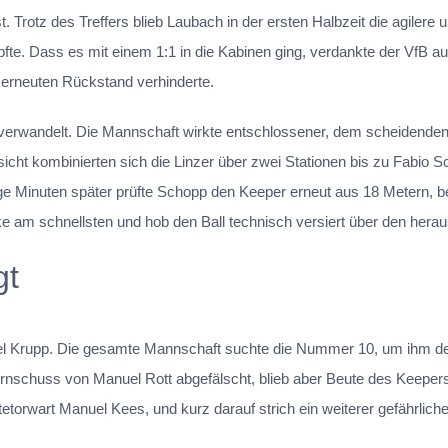
. Trotz des Treffers blieb Laubach in der ersten Halbzeit die agilere
e. Dass es mit einem 1:1 in die Kabinen ging, verdankte der VfB auc
n erneuten Rückstand verhinderte.
verwandelt. Die Mannschaft wirkte entschlossener, dem scheidenden
rsicht kombinierten sich die Linzer über zwei Stationen bis zu Fabio S
ge Minuten später prüfte Schopp den Keeper erneut aus 18 Metern, be
ke am schnellsten und hob den Ball technisch versiert über den her
gt
el Krupp. Die gesamte Mannschaft suchte die Nummer 10, um ihm de
nschuss von Manuel Rott abgefälscht, blieb aber Beute des Keepers. 
orwart Manuel Kees, und kurz darauf strich ein weiterer gefährlic