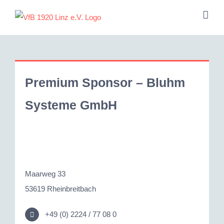
Zum
Inhalt
springen
Premium Sponsor – Bluhm
Systeme GmbH
Maarweg 33
53619 Rheinbreitbach
+49 (0) 2224 / 77 08 0