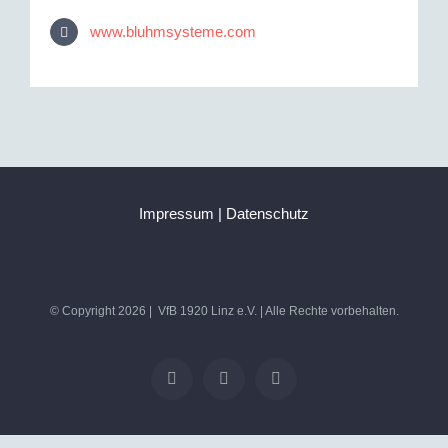
www.bluhmsysteme.com
Impressum
|
Datenschutz
© Copyright
2026 | VfB 1920 Linz e.V. | Alle Rechte vorbehalten.
Facebook
X
Instagram