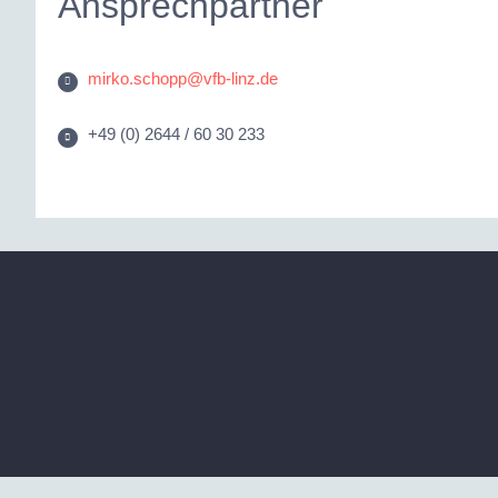
Ansprechpartner
mirko.schopp@vfb-linz.de
+49 (0) 2644 / 60 30 233