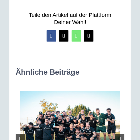
Teile den Artikel auf der Plattform
Deiner Wahl!
Facebook
X
WhatsApp
E-
Mail
Ähnliche Beiträge
⚽ Sü
volle