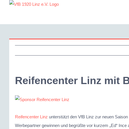
Zum
Inhalt
springen
Reifencenter Linz mit
Zeige
grösseres
Bild
Reifencenter Linz
unterstützt den VfB Linz zur neuen Saiso
Werbepartner gewinnen und begrüßte vor kurzem „Ed“ Ince 