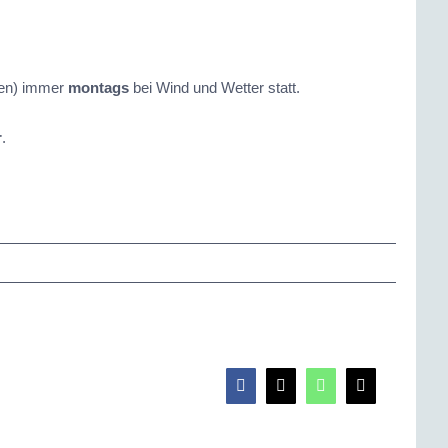
ien) immer
montags
bei Wind und Wetter statt.
r
.
Facebook
X
WhatsApp
E-
Mail