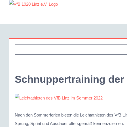
Zum
Inhalt
springen
Schnuppertraining der 
Zeige
grösseres
Bild
Nach den Sommerferien bieten die Leichtathleten des VfB Li
Sprung, Sprint und Ausdauer altersgemäß kennenzulernen.