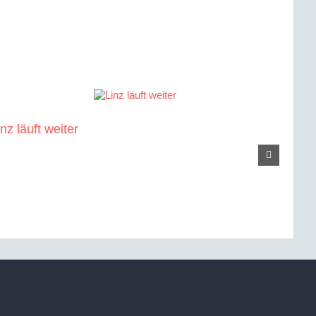
inz läuft weiter
Sport
des V